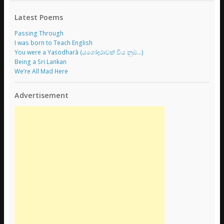
Latest Poems
Passing Through
I was born to Teach English
You were a Yaśodharā (යශෝදරාවක් විය නුඹ…)
Being a Sri Lankan
We’re All Mad Here
Advertisement