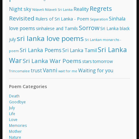
Regrets
Night sky
Reality
Nilaveli
Nilaveli Sri Lanka
Revisited
Sinhala
Rulers of Sri Lanka - Poem
Separation
Sorrow
love poems
sinhalese and Tamils
Sri Lanka black
sri lanka love poems
july
Sri Lankan monarchs -
Sri Lanka
Sri Lanka Poems
Sri Lanka Tamil
poem
War
Sri Lanka War Poems
stars
tomorrow
Vanni
trust
Waiting for you
Trincomalee
wait for me
Poem Categories
Death
Goodbye
July
Life
Love
Memories
Mother
Nature