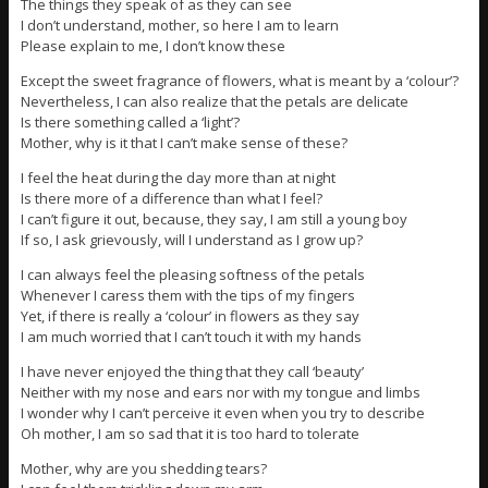
The things they speak of as they can see
I don’t understand, mother, so here I am to learn
Please explain to me, I don’t know these
Except the sweet fragrance of flowers, what is meant by a ‘colour’?
Nevertheless, I can also realize that the petals are delicate
Is there something called a ‘light’?
Mother, why is it that I can’t make sense of these?
I feel the heat during the day more than at night
Is there more of a difference than what I feel?
I can’t figure it out, because, they say, I am still a young boy
If so, I ask grievously, will I understand as I grow up?
I can always feel the pleasing softness of the petals
Whenever I caress them with the tips of my fingers
Yet, if there is really a ‘colour’ in flowers as they say
I am much worried that I can’t touch it with my hands
I have never enjoyed the thing that they call ‘beauty’
Neither with my nose and ears nor with my tongue and limbs
I wonder why I can’t perceive it even when you try to describe
Oh mother, I am so sad that it is too hard to tolerate
Mother, why are you shedding tears?