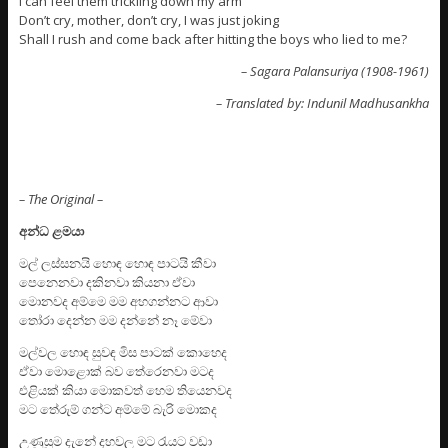
I can feel them trickling down my arm
Don’t cry, mother, don’t cry, I was just joking
Shall I rush and come back after hitting the boys who lied to me?
– Sagara Palansuriya (1908-1961)
– Translated by: Indunil Madhusankha
– The Original –
අන්ධ ළමයා
මල් ලස්සනයි හොඳ හොඳ පාටයි කීවා
පෙනෙනවා දකිනවා කියනා ඒවා
මොනවද අම්මෙ මම අහගන්නට ආවා
තෝරා දෙන්න මම දන්නේ නෑ මේවා
මල්වල හොඳ සුවඳ මිස පාටක් කොහෙද
ඒවා මොළොක් බව තේරෙනවා මටද
එළියක් කියා මොකවත් හෙම තියෙනවද
මට තේරුම් ගන්ට අම්මේ බැරි මොකද
උණුසුම දැනේ දහවල මට රැයට වඩා