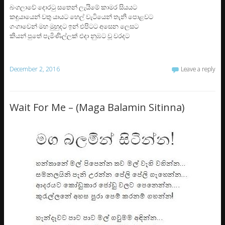
බංගලාවේ දොරටු සතෙන් ලැයිමේ කාමර සියයට
කඳුයායෙන් වතු යායට හෙල් වැටියෙන් තැනි පොළවට
ගංගාවෙන් මහ මුහුදට ඉන් එපිටට අසෙන ලෙසට
කියන් පුතේ පැමිණිල්ලක් එදා නුඹට වූ වරදට
December 2, 2016
Leave a reply
Wait For Me – (Maga Balamin Sitinna)