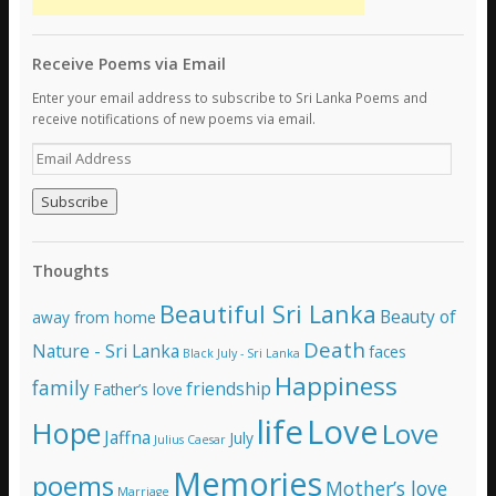
Receive Poems via Email
Enter your email address to subscribe to Sri Lanka Poems and
receive notifications of new poems via email.
E
m
a
i
l
A
Thoughts
d
d
Beautiful Sri Lanka
Beauty of
away from home
r
e
Death
Nature - Sri Lanka
faces
Black July - Sri Lanka
s
Happiness
family
s
friendship
Father’s love
life
Love
Hope
Love
Jaffna
July
Julius Caesar
Memories
poems
Mother’s love
Marriage