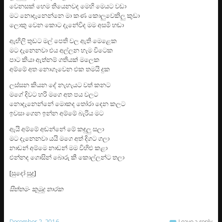
වෙනසක් හෙම තියෙනවද මෙහි මෙයට වඩා
මට නොදැනෙන්නෙ මා කණ කොලුවෙකිලු කුඩා
ලොකු වෙන කොට දැනේවිද මම අසමි හඬා
ඇඟිලි තුඩට මල් පෙති වල ඇති මෙළෙක
මට දැනෙනවා එය අල්ලන හැම විටෙක
පාට කියා ඇත්නම් ගතියක් මලෙක
අම්මේ අත නොගෑවෙන එක තමයි දුක
ලස්සන කියන දේ නැහැයට වත් කනට
මගේ දිවට හරි මගෙ අත පය වලට
නොදැනෙන්නේ මොකද තෝරා දෙන කලට
ඉවසා ගෙන ඉන්න අම්මේ බැරිය මට
ඇයි අම්මේ අඬන්නේ මේ කඳුලු සලා
මට දැනෙනවා යයි මගෙ අත් දිගට ගලා
නාඬන් අම්මෙ නාඬන් මම විහිළු කළා
එන්නද ගොසින් බොරු කී කොල්ලන්ට තලා
[සුදෝ සුදු]
සිත්තම- කුමුදු තාරක
December 2, 2016
Leave a reply