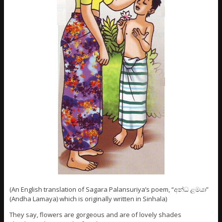
(An English translation of Sagara Palansuriya’s poem, “අන්ධ ළමයා”
(Andha Lamaya) which is originally written in Sinhala)
They say, flowers are gorgeous and are of lovely shades