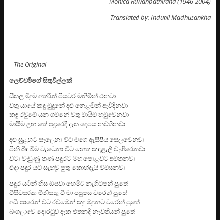
– Monica Ruwanpathirana (1946-2004)
– Translated by: Indunil Madhusankha
– The Original –
ලෙච්චමීගේ සිතුවිල්ලක්
සීතල මීදුම අතරින් පියවර මනිමින් එනවා
වතු යායේ කඳු මුදුනේ දළු නෙළමින් ඇවිදිනවා
කඳු රවුමේ යන ගමනේ වතු මායිම හමුවෙනවා
මායිම ලඟ තේ පඳුරෙදි දෑත දෙපය නවතිනවා
දළු සුළඟට සැලෙනා විට මගෙ ඇසිපිය සෙලවෙනවා
පිනි බිඳු බිම වැටෙනා විට නෙත කඳුළැලි වැගිරෙනවා
වටා වැඩුණු තණ පඳුරට මහ පොළවට අමතනවා
එදා පඳුර යට සැඟවූ පුතු කොහිදැයි විමසනවා
පඳුර යටින් හිස ඔසවා හෙමිට නැගිටපන් පුතේ
විසිවසරක මිනිසකු වී මා පසුපස වරෙන් පුතේ
අඩි පාරෙන් වට රවුමෙන් කඳු මුදුනට වරෙන් පුතේ
බංගලාවෙ දොරටුව දැක එතනදි නැවතියන් පුතේ