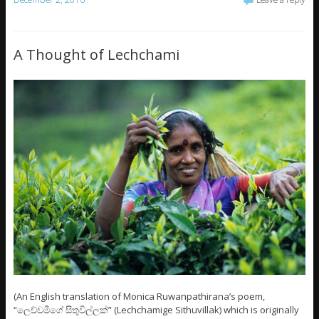
A Thought of Lechchami
(An English translation of Monica Ruwanpathirana’s poem,
“ලෙච්චමීගේ සිතුවිල්ලක්” (Lechchamige Sithuvillak) which is originally